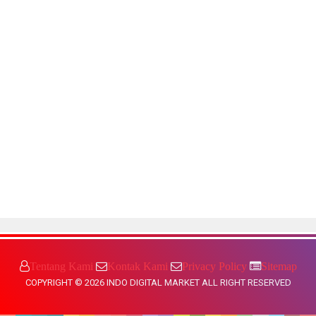
Tentang Kami
Kontak Kami
Privacy Policy
Sitemap
COPYRIGHT ©
2026
INDO DIGITAL MARKET
ALL RIGHT RESERVED